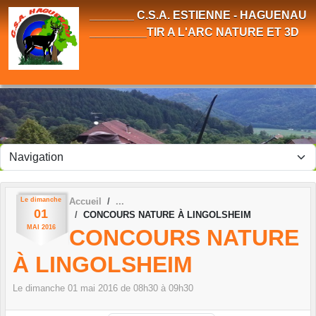
Panneau de gestion des cookies
_______ C.S.A. ESTIENNE - HAGUENAU
_________TIR A L'ARC NATURE ET 3D
Le
dimanche
Accueil
01
CONCOURS NATURE À LINGOLSHEIM
MAI
2016
CONCOURS NATURE
À LINGOLSHEIM
Le
dimanche
01
mai
2016
de 08h30 à 09h30